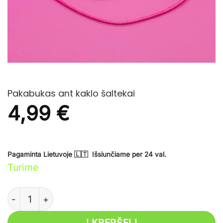
Pakabukas ant kaklo šaltekai
4,99
€
Pagaminta Lietuvoje 🇱🇹 Išsiunčiame per 24 val.
Turime
produkto kiekis: Pakabukas ant kaklo šaltekai
Į KREPŠELĮ