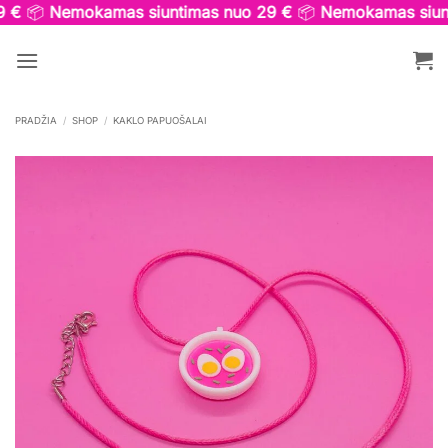
Skip
 €
📦
Nemokamas siuntimas nuo 29 €
📦
Nemokamas siunt
to
content
PRADŽIA
/
SHOP
/
KAKLO PAPUOŠALAI